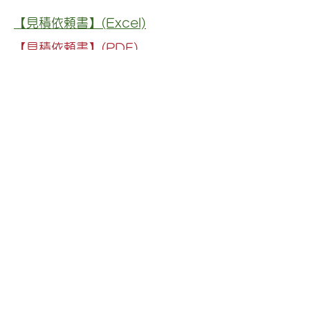
【見積依頼書】(Excel)
【見積依頼書】(PDF)
​
​ご記入の上、FAXまたはEメール
にて送信をお願い致します。
一般旅客自動車運送業 広陸自免第264号
／ 旅行業登録証 島根県知事登録旅行業第
2－68号
​株式会社 伯太観光
Copyright © HAKUTA-KANKO, All rights
reserved.